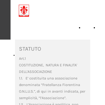
Condividiamo la
Solidarietà
Home
Cons
Page
STATUTO
Iniziative 2026
Art.1
COSTITUZIONE, NATURA E FINALITA'
DELL'ASSOCIAZIONE
1.1. E’ costituita una associazione
denominata “Fratellanza Fiorentina
O.N.L.U.S.”, di qui in avanti indicata, per
semplicità, “l’Associazione”.
1.2. L’Associazione è apolitica, non