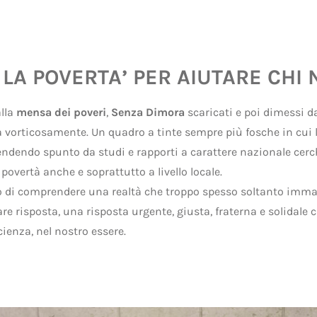
A POVERTA’ PER AIUTARE CHI N
DOLORE"
alla
mensa dei poveri
,
Senza Dimora
scaricati e poi dimessi d
 vorticosamente. Un quadro a tinte sempre più fosche in cui l
endendo spunto da studi e rapporti a carattere nazionale cer
 povertà anche e soprattutto a livello locale.
2018
o di comprendere una realtà che troppo spesso soltanto imma
 risposta, una risposta urgente, giusta, fraterna e solidale c
cienza, nel nostro essere.