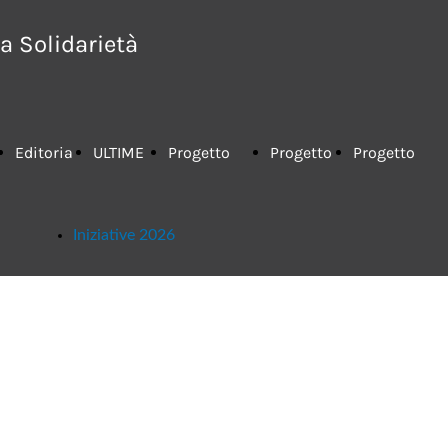
a Solidarietà
Editoria
ULTIME
Progetto
Progetto
Progetto
Iniziative 2026
FISM
NOTIZIE
"LIFESTART"
"TERAPIA
"Spirometro"
2017
DEL
2019