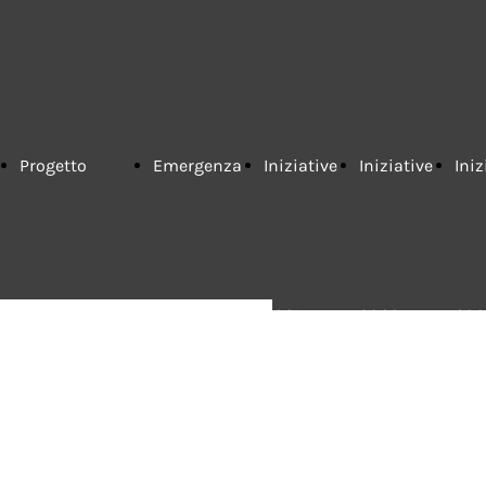
Progetto
Emergenza
Iniziative
Iniziative
Iniz
Ecotomografo
COVID-19 -
2021
2022
202
My Lab 70 -
2020