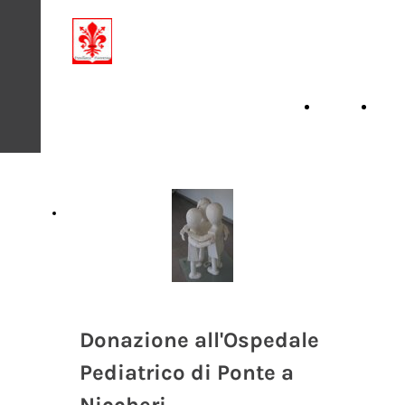
Condividiamo la
Solidarietà
Home
Cons
Page
Iniziative 2026
Donazione all'Ospedale
Pediatrico di Ponte a